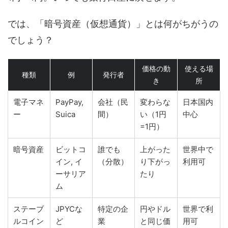
では、「暗号資産（仮想通貨）」とは何がちがうの
でしょう？
価格の動
使える場
種類
例
発行者
き
所
電子マネ
PayPay,
会社（民
変わらな
日本国内
ー
Suica
間）
い（1円
中心
=1円）
暗号資産
ビットコ
誰でも
上がった
世界中で
イン, イ
（分散）
り下がっ
利用可
ーサリア
たり
ム
ステーブ
JPYCな
特定の企
円やドル
世界で利
ルコイン
ど
業
と同じ価
用可