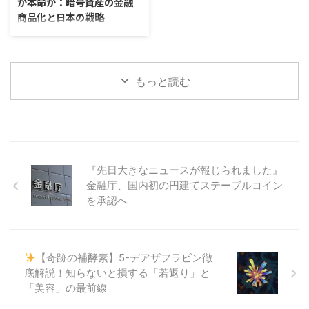
が本命か：暗号資産の金融
号資産（仮想通貨）取引所
的に注目を集めています。暗号資
商品化と日本の戦略
TrustglobeX を立ち上げることを
産（仮想通貨）と異なり、価格が
発表しました。 この動きは、リ
安定していることから、日常的な
エグゼクティブサマリー 現在の
テール（一般投資家）だけでな
キャッシュレス決済や国際送金に
世界経済は、進行するインフレと
く、機関投資家も視野に入れ
適しているとされ、日本でも法整
高まる地政学リスクに直面してお
た“次世代型”の取引所設計を意図
備が進められてきました。今回の
り、伝統的な資産の価値保全に対
もっと読む
しており、暗号資 ...
承認は、その流れを大き ...
する懸念から、代替資産への関心
が急速に高まっています。 この
状況下で、金（ゴールド）と並
び、暗号資産の代表格であるビッ
トコインが、その価値貯蔵性や分
散投資の選択肢としての役割を強
『先日大きなニュースが報じられました』
めています。 特に、2024年1月
金融庁、国内初の円建てステーブルコイン
の米国におけるビットコイン現物
を承認へ
ETF（上場投資信託）の誕生は、
世界の金融市場に大きな波紋を広
げ、暗号資産を投機的資産から本
格的な金融商品へと位置づけるグ
ローバルな潮流を決定的に加 ...
【奇跡の補酵素】5-デアザフラビン徹
底解説！知らないと損する「若返り」と
「美容」の最前線