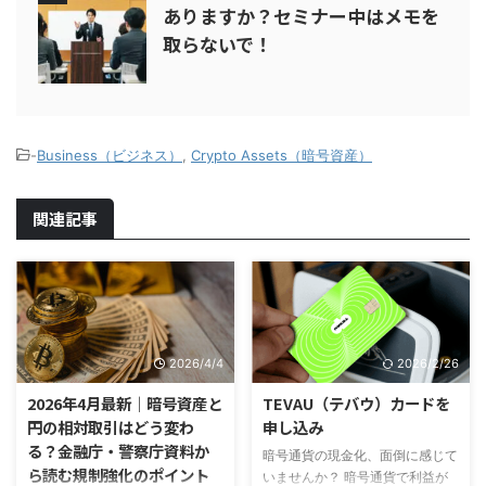
ありますか？セミナー中はメモを
取らないで！
-
Business（ビジネス）
,
Crypto Assets（暗号資産）
関連記事
2026/4/4
2026/2/26
2026年4月最新｜暗号資産と
TEVAU（テバウ）カードを
円の相対取引はどう変わ
申し込み
る？金融庁・警察庁資料か
暗号通貨の現金化、面倒に感じて
ら読む規制強化のポイント
いませんか？ 暗号通貨で利益が