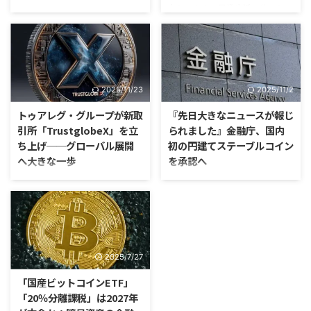
出たときや、日常生活で使いたい
暗号資産と円の相対取引をめぐっ
とき、こんなお悩みはありません
て、金融庁による本人確認ルール
か？ 「取引所を経由して銀行に
の厳格化と、無登録の相対業者へ
振り込む手続きが面倒…」 「現金
の警戒が一段と明確になってい
化するまでに何日も待たされ
る」 2026年4月時点で押さえて
る…」 「換金や送金の手数料が高
おきたいのは、暗号資産と日本円
2025/11/23
2025/11/2
くて損をした気分になる…」 そん
の交換をめぐる規制が、単に「仮
な暗号通貨ユーザーの悩みを一気
想通貨は自由に個人売買できる」
トゥアレグ・グループが新取
『先日大きなニュースが報じ
に解決してくれるのが、
という段階ではなく、マネーロン
引所「TrustglobeX」を立
られました』金融庁、国内
「Tevau（テバウ）暗号通貨デビ
ダリング対策と無登録営業対策を
ち上げ──グローバル展開
初の円建てステーブルコイン
ットカード」です。この記事で
中心に、より厳格化の方向にある
へ大きな一歩
を承認へ
は、日本に上陸したばかりで注目
という点です。 特に、金融庁は
を集めるTevauカードの特徴や、
2026年3月31日、暗号資産交換
はじめに 世界のフィンテック・
日本初の円建てステーブルコイン
誰でも迷わずできる登録手順をわ
業者の取引時確認が必要となる取
暗号資産市場において、新しいプ
が誕生へ ― 金融庁がJPYCを承
かりやすく解説します。 Tev ...
引の敷居値を引き下げた規制につ
レーヤーが登場しました。グロー
認、今秋にも正式発行 ― 日本の
いて事後評価を公表しました。
バル投資・フィンテック企業であ
金融業界にとって大きな転機とな
金融庁の公表資料によると ...
る トゥアレグ・グループ
るニュースが報じられました。金
（Tuareg Group）が、2025年11
融庁が国内初となる円建てステー
2025/7/27
月19日に、払込資本金10億ドル
ブルコインを承認し、JPYC株式
という規模で子会社 トゥアレ
会社が2025年、秋にも正式に発
「国産ビットコインETF」
グ・グループ・テクノロジーズを
行を開始する見通しです。 近
「20％分離課税」は2027年
設立。そしてその中核として、暗
年、「ステーブルコイン」は世界