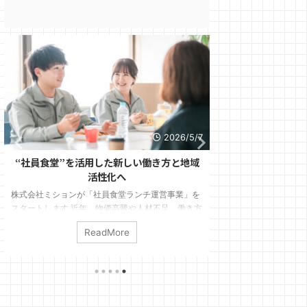
2026/6/29
CFD取引とは？FXとの違いと、初心者が利
【不動産の基礎知
益を狙うために知っておきたい基本
マンションなど
投資や資産運用に興味を持ち始めると、「FX」や
「とりあえず今は賃
「CFD」という言葉を目にする機会が増えてきま
んか？ 年齢ととも
す。FXは比較的よく知られていますが、CFDについ
化していきます。人
ReadMore
ては「聞いたことはあるけれど、よくわからない」
い」について、賃貸
「FXと何が違うの？」という方も多いのではないで
築と中古それぞれの
しょうか。 CFDとは、英語の Contract For
について分かりやすく解
Difference の略で、日本語では「差金決済取引」と
入：生涯の住み替え
呼ばれます。簡単に言えば、株価指数や金、原油、
フプラン（30歳結婚
外国株、債券などの値動きに対して投資し、買った
学、55歳子ども独