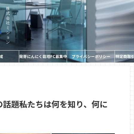
株
式
会
社
ミ
シ
ョ
ン
成
発芽にんにく栽培FC募集中
プライバシーポリシー
特定商取
の話題――私たちは何を知り、何に