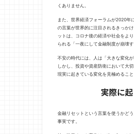
期待と不安、情報と噂が混ざりやすいからで
介します。 MWR Lifeとは？ 
くありません。
 この記事では、「金融リセット」と「EBS」 ...
ホテル・リ ...
また、世界経済フォーラムが2020
の言葉が世界的に注目されるきっかけ
ットは、コロナ後の経済や社会をより
られる「一夜にして金融制度が崩壊す
不安の時代には、人は「大きな変化が
しかし、投資や資産防衛において大切
現実に起きている変化を見極めること
実際に起
金融リセットという言葉を使うかどう
事実です。