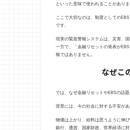
といった意味で使われることがありま
ここで大切なのは、制度としてのEBS
です。
現実の緊急警報システムは、災害、国
一方で、「金融リセットの発表がEB
報ではありません。
2026/6/25
融リセットとEBSの話題――私たちは何を知
MWR Lifeとは？“旅
なぜこ
り、何に備えるべきか
にする”新しい
、インターネットやSNSを中心に「金融リセッ
「旅行が好き。でも、旅費が
「EBS」「世界通貨リセット」「新しい金融シ
もっと増やしたい」「ホテル
では、なぜ金融リセットやEBSの話
ム」といった言葉を目にする機会が増えていま
も安くしたい」 そんな方に
ReadMore
ReadMo
 中には、「ある日突然、銀行システムが止ま
MWR Life公式サイト です
背景には、今の社会に対する不安があ
「世界中の借金が帳消しになる」「緊急放送で
ルアンバサダーとして活動す
発表が流れる」といった非常に刺激的な内容も
行代金が変わるの！？」と驚
ます。 しかし、このような話題ほど、冷静に整
てきました。 今回は、「MWR 
物価は上がり、給料は思うように伸び
ることが大切です。なぜなら、金融の世界では
当に安く旅行できるの？」「
銀行、通貨、国家財政、世界経済に対
に大きな変化が進んでいる一方で、事実と憶
う疑問も含めて、初心者の方