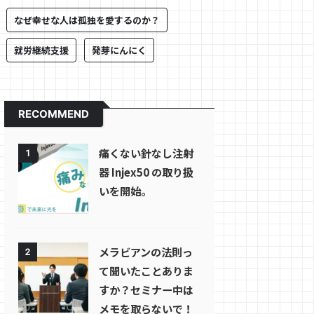
なぜ幸せな人は孤独を愛するのか？
就労継続支援
発芽にんにく
RECOMMEND
痛くない針なし注射
1
器 Injex50 の取り扱
いを開始。
メラビアンの法則っ
2
て聞いたことありま
すか？セミナー中は
メモを取らないで！