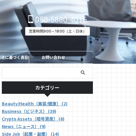
050-5880-4016
営業時間9:00～18:00（土・日休）
引法に基づく表記
お問い合わせ
カテゴリー
Beauty/Health（美容/健康） (2)
Business（ビジネス） (39)
Crypto Assets（暗号資産） (6)
News（ニュース） (9)
Side Job（起業・副業） (14)