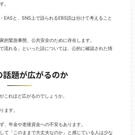
す。
・EASと、SNS上で語られるEBS説は分けて考えること
家的緊急事態、公共安全のために存在します。
Sで流れる」といった話については、公的に確認された情
2026/5/7
2026/5/7
行しながら人生を豊か
“社員食堂”を活用した新しい働き方と地域
の話題が広がるのか
旅のスタイル
活性化へ
高い…」「家族旅行を
株式会社ミションが「社員食堂ランチ運営事業」を
代や航空券代を少しで
スタートします 近年、物価高騰や人材不足、働き方
題がこれほど広がるのでしょうか。
、今注目されているのが
改革などの影響により、「社員の食環境」を見直す
re
ReadMore
。 私自身、ライフトラベ
企業が急増しています。その一方で、多くの企業で
ります。
る中で、「こんなに旅
は、 社員食堂を持っているが運営できていない 厨
かれる場面を何度も見
房設備があるのに昼だけ止まっている 外部業者の撤
Lifeって何？」「本
退後、再開できていない 社員数が減り、食堂を維持
ず、年金や老後資金への不安もあります。
怪しくないの？」とい
できなくなった という課題も増えています。 そこ
して「このままで大丈夫なのか」と感じている人は少な
にもわかりやすくご紹
で株式会社ミションでは、新規事業として“社員食堂