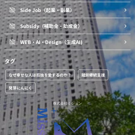
Side Job（起業・副業）
Subsidy（補助金・助成金）
WEB・AI・Design（生成AI)
タグ
なぜ幸せな人は孤独を愛するのか？
就労継続支援
発芽にんにく
株式会社ミション