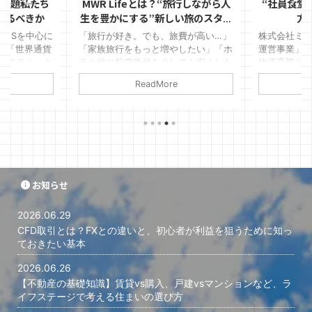
話題――私たち
MWR Lifeとは？“旅行しながら人
“社員食堂
えるべきか
生を豊かにする”新しい旅のスタイ
方
ル
SNSを中心に
「旅行が好き。でも、旅費が高い…」
株式会社ミ
S」「世界通貨
「家族旅行をもっと増やしたい」「ホ
運営事業」を
システム」と
テル代や航空券代を少しでも安くした
物価高騰や
会が増えてい
い」 そんな方に、今注目されている
の影響によ
ReadMore
日突然、銀行
のが MWR Life公式サイト です。 私
直す企業が
界中の借金が
自身、ライフトラベルアンバサダーと
で、多くの企
送で重大発表
して活動する中で、「こんなに旅行代
っているが運
に刺激的な内
金が変わるの！？」と驚かれる場面を
備があるのに
、このような
何度も見てきました。 今回は、
部業者の撤
ることが大切
「MWR Lifeって何？」「本当に安く
社員数が減
世界では実際
旅行できるの？」「怪しくないの？」
った という
る一方で、事
という疑問も含めて、初心者の方にも
こで株式会
お知らせ
情報と噂が混
わかりやすくご紹介します。 MWR
として“社員
この記事で
Lifeとは？ MWR Lifeは、世界中のホ
タートいたし
2026.06.29
BS」 ...
テル・リ ...
の社員食堂スペ
CFD取引とは？FXとの違いと、初心者が利益を狙うために知っ
ておきたい基本
2026.06.26
【不動産の基礎知識】賃貸vs購入、戸建vsマンションなど、ラ
イフステージで考える住まいの選び方