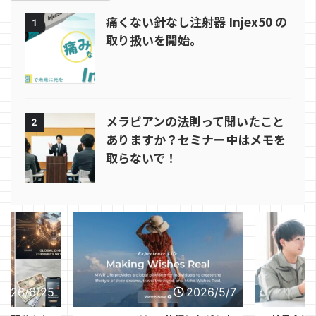
痛くない針なし注射器 Injex50 の
1
取り扱いを開始。
メラビアンの法則って聞いたこと
2
ありますか？セミナー中はメモを
取らないで！
2026/6/25
2026/5/7