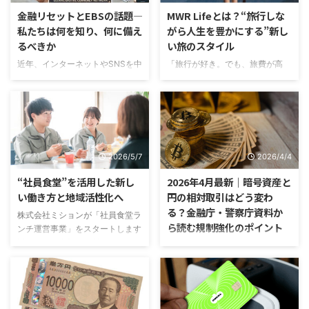
か。 CFDとは、英語の Contract
や、最新の住宅ローン減税につい
金融リセットとEBSの話題――
MWR Lifeとは？“旅行しな
For Difference の略で、日本語で
て分かりやすく解説します！ 1.
私たちは何を知り、何に備え
がら人生を豊かにする”新し
は「差金決済取引」と呼ばれま
賃貸 vs 購入：生涯の住み替えシ
るべきか
い旅のスタイル
す。簡単に言えば、株価指数や
ミュレーション 一般的なライフ
金、原油、外国株、債券などの値
近年、インターネットやSNSを中
「旅行が好き。でも、旅費が高
プラン（30歳結婚、33歳出産、
動きに対して投資し、買った価格
心に「金融リセット」「EBS」
い…」「家族旅行をもっと増やし
40歳小学校入学、55歳子ども独
と売った価格の差額で利益や損失
「世界通貨リセット」「新しい金
たい」「ホテル代や航空券代を少
立、65歳リタイア）を仮定し、
が決まる取引です。 現物そのも
融システム」といった言葉を目に
しでも安くしたい」 そんな方
65歳までの総支払額を比較して
の ...
する機会が増えています。 中に
に、今注目されているのが MWR
みましょう。 賃貸の場合（家賃
は、「ある日突然、銀行システム
Life公式サイト です。 私自身、
14万〜20万〜13万 ...
が止まる」「世界中の借金が帳消
ライフトラベルアンバサダーとし
2026/5/7
2026/4/4
しになる」「緊急放送で重大発表
て活動する中で、「こんなに旅行
が流れる」といった非常に刺激的
代金が変わるの！？」と驚かれる
“社員食堂”を活用した新し
2026年4月最新｜暗号資産と
な内容もあります。 しかし、こ
場面を何度も見てきました。 今
い働き方と地域活性化へ
円の相対取引はどう変わ
のような話題ほど、冷静に整理す
回は、「MWR Lifeって何？」
る？金融庁・警察庁資料か
株式会社ミションが「社員食堂ラ
ることが大切です。なぜなら、金
「本当に安く旅行できるの？」
ら読む規制強化のポイント
ンチ運営事業」をスタートします
融の世界では実際に大きな変化が
「怪しくないの？」という疑問も
近年、物価高騰や人材不足、働き
進んでいる一方で、事実と憶測、
含めて、初心者の方にもわかりや
暗号資産と円の相対取引をめぐっ
方改革などの影響により、「社員
期待と不安、情報と噂が混ざりや
すくご紹介します。 MWR Lifeと
て、金融庁による本人確認ルール
の食環境」を見直す企業が急増し
すいからです。 この記事では、
は？ MWR Lifeは、世界中のホテ
の厳格化と、無登録の相対業者へ
ています。その一方で、多くの企
「金融リセット」と「EBS」 ...
ル・リ ...
の警戒が一段と明確になってい
業では、 社員食堂を持っている
る」 2026年4月時点で押さえて