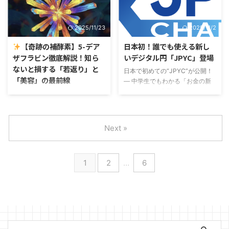
ん。 実は、為替の変動（円安・
します。 私たちが取り組む美容
バル投資・フィンテック企業であ
円高）は、私たちの毎日の「電気
とは、美容と健康は表裏一体。外
る トゥアレグ・グループ
代」や ...
面的な美しさだけでなく、心身の
（Tuareg Group）が、2025年11
2025/11/23
2025/11/2
健康から生まれる輝きこそ、私た
月19日に、払込資本金10億ドル
ちが目指す真の美しさだと考えて
という規模で子会社 トゥアレ
【奇跡の補酵素】5-デア
日本初！誰でも使える新し
います。 近年、美容の分野でも
グ・グループ・テクノロジーズを
ザフラビン徹底解説！知ら
いデジタル円「JPYC」登場
「再生」というキーワードが注目
設立。そしてその中核として、暗
ないと損する「若返り」と
日本で初めての“JPYC”が公開！
されていますが、実は私たちの未
号資産（仮想通貨）取引所
「美容」の最前線
― 中学生でもわかる「お金の新
来の健康、特に「脳の健康」に
TrustglobeX を立ち上げることを
しいカタチ」入門 ― こんにち
も、この再生医療の可能性が大き
発表しました。 この動きは、リ
皆さん、こんにちは！あなたの美
は。ファイナンシャルプランナー
く関わってきています。 今回
テール（一般投資家）だけでな
容の悩みを解決する美容と健康の
の「くまさん」こと福井秀延で
は、皆様の関心が高いテーマの一
く、機関投資家も視野に入れ
ブログ記事をお届けします。 最
す。今日は、日本ではじめて登場
つである「認知症」について、そ
た“次世代型”の取引所設計を意図
近、美容と健康の界隈で、ある奇
Next »
した「JPYC（ジェーピーワイシ
の基礎知識と、私たちの身体が持
しており、暗号資 ...
跡の成分が話題になっているのを
ー）」というコインについて、で
...
知っていますか？その名前は、
きるだけわかりやすくお話ししま
「5-デアザフラビン（5-
1
2
…
6
す。 「コイン？」「仮想通
Deazaflavin）」。 「初めて聞い
貨？」「ビットコインの仲間？」
た」「難しそう」と思った方も大
なんとなく聞いたことはあるけれ
丈夫！実はこれ、今までの美容成
ど、正直よくわからない……。 そ
分の常識を覆すかもしれない、体
んな人こそ、この記事を最後まで
の内側から輝くための究極のキー
読んでみてください。お金の未来
なんです。一部では「次世代の
が、ちょっとだけワクワクして見
NMN」とも呼ばれているこの成