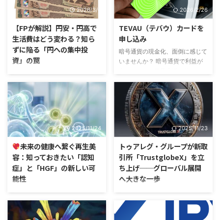
が運営できていない 厨房設備が
おきたいのは、暗号資産と日本円
2026/3/6
2026/2/26
あるのに昼だけ止まっている 外
の交換をめぐる規制が、単に「仮
部業者の撤退後、再開できていな
想通貨は自由に個人売買できる」
【FPが解説】円安・円高で
TEVAU（テバウ）カードを
い 社員数が減り、食堂を維持で
という段階ではなく、マネーロン
生活費はどう変わる？知ら
申し込み
きなくなった という課題も増え
ダリング対策と無登録営業対策を
ずに陥る「円への集中投
ています。 そこで株式会社ミシ
暗号通貨の現金化、面倒に感じて
中心に、より厳格化の方向にある
資」の罠
ョンでは、新規事業として“社員
いませんか？ 暗号通貨で利益が
という点です。 特に、金融庁は
食堂ランチ運営事業” をスタート
出たときや、日常生活で使いたい
2026年3月31日、暗号資産交換
こんにちは。ファイナンシャルプ
いたします。 これは、企業内の
とき、こんなお悩みはありません
業者の取引時確認が必要となる取
ランナーの福井秀延です。 毎日
社員食堂スペースを活用し、 ...
か？ 「取引所を経由して銀行に
引の敷居値を引き下げた規制につ
のようにテレビやネットのニュー
振り込む手続きが面倒…」 「現金
いて事後評価を公表しました。
スで耳にする「現在の為替相場
化するまでに何日も待たされ
金融庁の公表資料によると ...
は、1ドル＝〇〇円で推移してお
る…」 「換金や送金の手数料が高
り……」というフレーズ。皆さん
2025/11/24
2025/11/23
くて損をした気分になる…」 そん
は、このニュースをなんとなく聞
な暗号通貨ユーザーの悩みを一気
き流してしまっていませんか？
未来の健康へ繋ぐ再生美
トゥアレグ・グループが新取
に解決してくれるのが、
「海外旅行に行く予定もないし、
容：知っておきたい「認知
引所「TrustglobeX」を立
「Tevau（テバウ）暗号通貨デビ
自分には関係ないかな」 「FXや
症」と「HGF」の新しい可
ち上げ──グローバル展開
ットカード」です。この記事で
外貨預金なんてやっていないか
能性
へ大きな一歩
は、日本に上陸したばかりで注目
ら、為替なんて気にしなくてい
を集めるTevauカードの特徴や、
い」 もしそんな風に思っている
2026年2月大阪市内で美容サロン
はじめに 世界のフィンテック・
誰でも迷わずできる登録手順をわ
としたら、それは家計にとって非
を開設します。このブログでオー
暗号資産市場において、新しいプ
かりやすく解説します。 Tev ...
常に危険なサインかもしれませ
プンが近づきましたらお伝えいた
レーヤーが登場しました。グロー