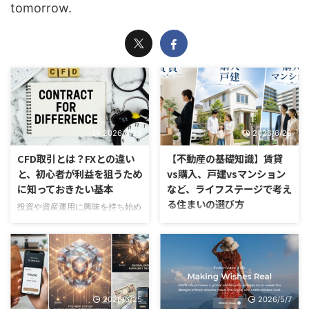
tomorrow.
2026/6/29
2026/6/26
CFD取引とは？FXとの違い
【不動産の基礎知識】賃貸
と、初心者が利益を狙うため
vs購入、戸建vsマンション
に知っておきたい基本
など、ライフステージで考え
る住まいの選び方
投資や資産運用に興味を持ち始め
ると、「FX」や「CFD」という
「とりあえず今は賃貸でいい
言葉を目にする機会が増えてきま
か…」と考えていませんか？ 年齢
す。FXは比較的よく知られてい
とともにライフスタイルや家族構
ますが、CFDについては「聞いた
成は変化していきます。人生の大
ことはあるけれど、よくわからな
きな選択である「住まい」につい
い」「FXと何が違うの？」とい
て、賃貸と購入、戸建とマンショ
2026/6/25
2026/5/7
う方も多いのではないでしょう
ン、新築と中古それぞれの違い