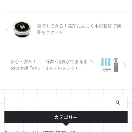
ブルコインを承認し、JPYC株式
会社が2025年、秋にも正式に発
行を開始する見通しです。 近
年、「ステーブルコイン」は世界
的に注目を集めています。暗号資
誰でもできる！発芽にんにく水耕栽培で副
産（仮想通貨）と異なり、価格が
業をスタート
安定していることから、日常的な
キャッシュレス決済や国際送金に
適しているとされ、日本でも法整
備が進められてきました。今回の
承認は、その流れを大き ...
安心・安全！！ 除菌･消臭ができる水『L
ostsmell Tank（ロスメルタンク）』
カテゴリー