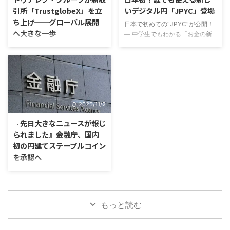
に解決してくれるのが、
という段階ではなく、マネーロン
引所「TrustglobeX」を立
いデジタル円「JPYC」登場
「Tevau（テバウ）暗号通貨デビ
ダリング対策と無登録営業対策を
ち上げ──グローバル展開
ットカード」です。この記事で
日本で初めての“JPYC”が公開！
中心に、より厳格化の方向にある
へ大きな一歩
は、日本に上陸したばかりで注目
― 中学生でもわかる「お金の新
という点です。 特に、金融庁は
を集めるTevauカードの特徴や、
しいカタチ」入門 ― こんにち
2026年3月31日、暗号資産交換
はじめに 世界のフィンテック・
誰でも迷わずできる登録手順をわ
は。ファイナンシャルプランナー
業者の取引時確認が必要となる取
暗号資産市場において、新しいプ
かりやすく解説します。 Tev ...
の「くまさん」こと福井秀延で
引の敷居値を引き下げた規制につ
レーヤーが登場しました。グロー
す。今日は、日本ではじめて登場
いて事後評価を公表しました。
バル投資・フィンテック企業であ
した「JPYC（ジェーピーワイシ
金融庁の公表資料によると ...
る トゥアレグ・グループ
ー）」というコインについて、で
（Tuareg Group）が、2025年11
2025/11/2
きるだけわかりやすくお話ししま
月19日に、払込資本金10億ドル
す。 「コイン？」「仮想通
という規模で子会社 トゥアレ
『先日大きなニュースが報じ
貨？」「ビットコインの仲間？」
グ・グループ・テクノロジーズを
られました』金融庁、国内
なんとなく聞いたことはあるけれ
設立。そしてその中核として、暗
初の円建てステーブルコイン
ど、正直よくわからない……。 そ
号資産（仮想通貨）取引所
を承認へ
んな人こそ、この記事を最後まで
TrustglobeX を立ち上げることを
読んでみてください。お金の未来
発表しました。 この動きは、リ
日本初の円建てステーブルコイン
が、ちょっとだけワクワクして見
テール（一般投資家）だけでな
が誕生へ ― 金融庁がJPYCを承
えてくるはずです。 「お金 ...
く、機関投資家も視野に入れ
認、今秋にも正式発行 ― 日本の
た“次世代型”の取引所設計を意図
金融業界にとって大きな転機とな
もっと読む
しており、暗号資 ...
るニュースが報じられました。金
融庁が国内初となる円建てステー