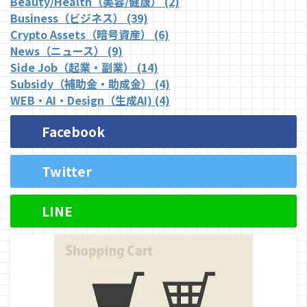
Beauty/Health（美容/健康） (2)
Business（ビジネス） (39)
Crypto Assets（暗号資産） (6)
News（ニュース） (9)
Side Job（起業・副業） (14)
Subsidy（補助金・助成金） (4)
WEB・AI・Design（生成AI) (4)
Facebook
Twitter
LINE