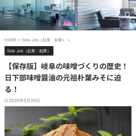
株式会社ミション
HOME
>
Side Job（起業・副業）
>
Side Job（起業・副業）
【保存版】岐阜の味噌づくりの歴史！
日下部味噌醤油の元祖朴葉みそに迫
る！
2025年5月20日