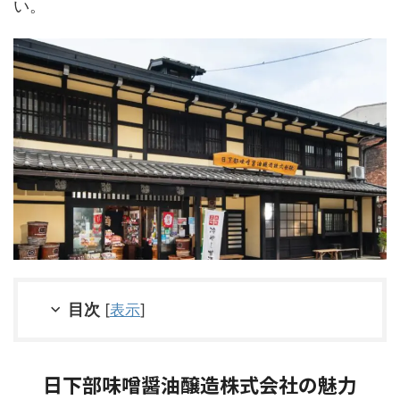
い。
目次
[
表示
]
日下部味噌醤油醸造株式会社の魅力