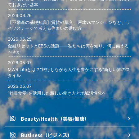
ておきたい基本
2026.06.26
【不動産の基礎知識】賃貸vs購入、戸建vsマンションなど、ラ
イフステージで考える住まいの選び方
2026.06.25
金融リセットとEBSの話題――私たちは何を知り、何に備える
べきか
2026.05.07
MWR Lifeとは？“旅行しながら人生を豊かにする”新しい旅のス
タイル
2026.05.07
“社員食堂”を活用した新しい働き方と地域活性化へ
Beauty/Health（美容/健康）
Business（ビジネス）