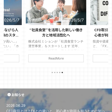
2026/5/7
2026/5/7
旅行しながら人
“社員食堂”を活用した新しい働き
CFD取引
い旅のスタイ
方と地域活性化へ
心者が利益
費が高い…」
株式会社ミションが「社員食堂ランチ
投資や資産
したい」「ホ
運営事業」をスタートします 近年、
と、「FX」
でも安くした
物価高騰や人材不足、働き方改革など
目にする機会
目されている
の影響により、「社員の食環境」を見
比較的よく知
ReadMore
ト です。 私
直す企業が急増しています。その一方
ついては「
ンバサダーと
で、多くの企業では、 社員食堂を持
よくわからな
んなに旅行代
っているが運営できていない 厨房設
の？」とい
かれる場面を
備があるのに昼だけ止まっている 外
ょうか。 CFD
今回は、
部業者の撤退後、再開できていない
For Diff
」「本当に安く
社員数が減り、食堂を維持できなくな
「差金決済
くないの？」
った という課題も増えています。 そ
に言えば、
心者の方にも
こで株式会社ミションでは、新規事業
株、債券な
お知らせ
。 MWR
として“社員食堂ランチ運営事業” をス
し、買った
eは、世界中のホ
タートいたします。 これは、企業内
利益や損失が
2026.06.29
の社員食堂スペースを活用し、 ...
そのもの ...
CFD取引とは？FXとの違いと、初心者が利益を狙うために知っ