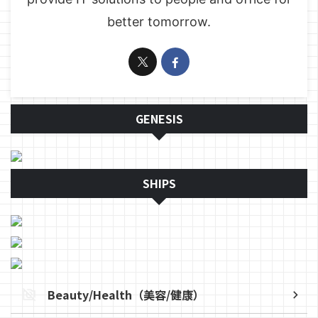
better tomorrow.
GENESIS
SHIPS
Beauty/Health（美容/健康）