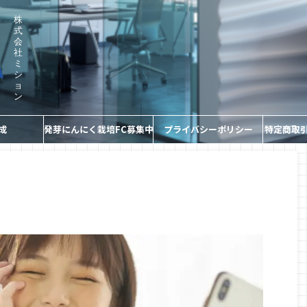
株
式
会
社
ミ
シ
ョ
ン
成
発芽にんにく栽培FC募集中
プライバシーポリシー
特定商取