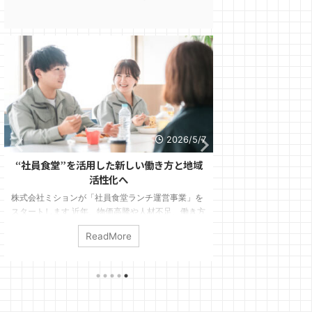
2026/5/7
“社員食堂”を活用した新しい働き方と地域
CFD取引とは？
活性化へ
益を狙うため
株式会社ミションが「社員食堂ランチ運営事業」を
投資や資産運用に興味
スタートします 近年、物価高騰や人材不足、働き方
「CFD」という言葉
改革などの影響により、「社員の食環境」を見直す
す。FXは比較的よく
ReadMore
R
企業が急増しています。その一方で、多くの企業で
ては「聞いたことは
は、 社員食堂を持っているが運営できていない 厨
「FXと何が違うの？
房設備があるのに昼だけ止まっている 外部業者の撤
しょうか。 CFDとは、英語
退後、再開できていない 社員数が減り、食堂を維持
Difference の
できなくなった という課題も増えています。 そこ
呼ばれます。簡単に
で株式会社ミションでは、新規事業として“社員食堂
外国株、債券などの