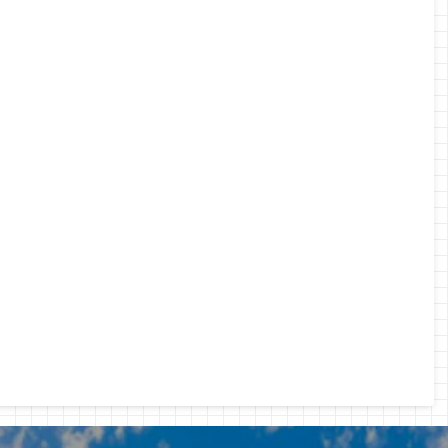
ざりやすいからで
介します。 MWR Lifeとは？ MWR Lifeは、世界中の
」と「EBS」 ...
ホテル・リ ...