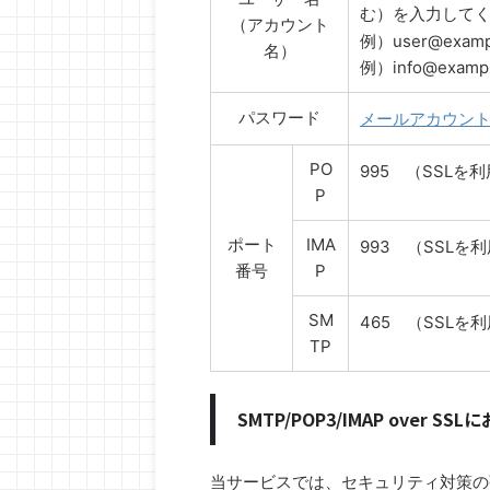
む）を入力して
（アカウント
例）user@examp
名）
例）info@examp
パスワード
メールアカウン
PO
995 （SSLを
P
ポート
IMA
993 （SSLを
番号
P
SM
465 （SSLを
TP
SMTP/POP3/IMAP over S
当サービスでは、セキュリティ対策の強