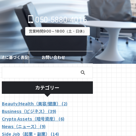
050-5880-4016
営業時間9:00～18:00（土・日休）
引法に基づく表記
お問い合わせ
カテゴリー
Beauty/Health（美容/健康） (2)
Business（ビジネス） (39)
Crypto Assets（暗号資産） (6)
News（ニュース） (9)
Side Job（起業・副業） (14)