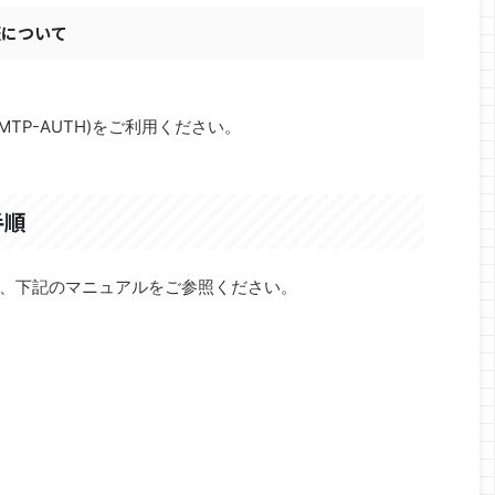
認証について
MTP-AUTH)をご利用ください。
手順
2026/6/25
2026/5/7
――私たちは何を知
MWR Lifeとは？“旅行しながら人生を豊か
べきか
にする”新しい旅のスタイル
、下記のマニュアルをご参照ください。
を中心に「金融リセッ
「旅行が好き。でも、旅費が高い…」「家族旅行を
ット」「新しい金融シ
もっと増やしたい」「ホテル代や航空券代を少しで
る機会が増えていま
も安くしたい」 そんな方に、今注目されているのが
e
ReadMore
銀行システムが止ま
MWR Life公式サイト です。 私自身、ライフトラベ
なる」「緊急放送で
ルアンバサダーとして活動する中で、「こんなに旅
常に刺激的な内容も
行代金が変わるの！？」と驚かれる場面を何度も見
な話題ほど、冷静に整
てきました。 今回は、「MWR Lifeって何？」「本
ら、金融の世界では
当に安く旅行できるの？」「怪しくないの？」とい
一方で、事実と憶
う疑問も含めて、初心者の方にもわかりやすくご紹