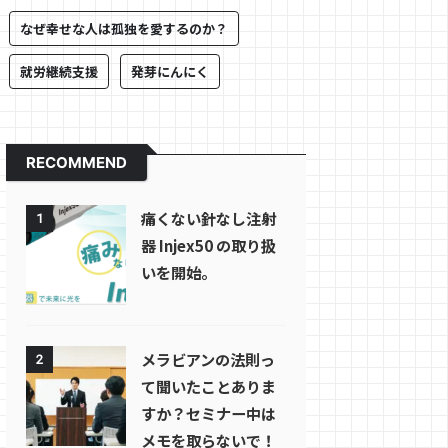
なぜ幸せな人は孤独を愛するのか？
就労継続支援
発芽にんにく
RECOMMEND
痛くない針なし注射
1
器 Injex50 の取り扱
いを開始。
メラビアンの法則っ
2
て聞いたことありま
すか？セミナー中は
メモを取らないで！