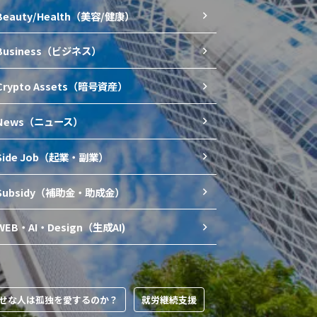
Beauty/Health（美容/健康）
Business（ビジネス）
Crypto Assets（暗号資産）
News（ニュース）
Side Job（起業・副業）
Subsidy（補助金・助成金）
WEB・AI・Design（生成AI)
せな人は孤独を愛するのか？
就労継続支援