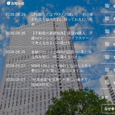
お知らせ
2026.06.29
CFD取引とは？FXとの違いと、初心者
が利益を狙うために知っておきたい基
本
2026.06.26
【不動産の基礎知識】賃貸vs購入、戸
建vsマンションなど、ライフステージ
で考える住まいの選び方
2026.06.25
金融リセットとEBSの話題――私たち
は何を知り、何に備えるべきか
2026.05.07
MWR Lifeとは？“旅行しながら人生を
豊かにする”新しい旅のスタイル
2026.05.07
“社員食堂”を活用した新しい働き方と
地域活性化へ
タグ
なぜ幸