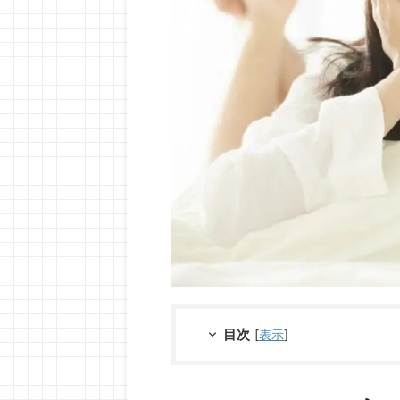
目次
[
表示
]