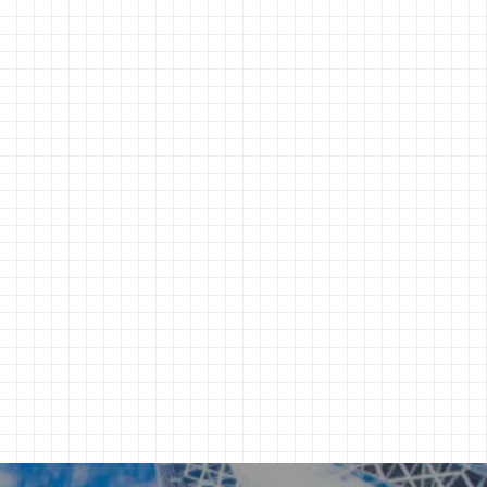
ランチ運営事業” をスタートいたします。 これは、
価格と売った価格の
企業内の社員食堂スペースを活用し、 ...
です。 現物そのもの ..