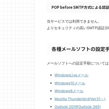
POP before SMTP方式による
当サービスでは利用できません。
よりセキュリティの高いSMTP認証(S
各種メールソフトの設定
2026/6/26
動産の基礎知識】賃貸vs購入、戸建vs
金融リセットとEBSの話題
ションなど、ライフステージで考える住
り、何に備える
メールソフトへの設定手順については
まいの選び方
あえず今は賃貸でいいか…」と考えていませ
近年、インターネットやSNS
 年齢とともにライフスタイルや家族構成は変
ト」「EBS」「世界通貨リセ
WindowsLiveメール
いきます。人生の大きな選択である「住ま
ステム」といった言葉を目にす
ReadMore
ReadMor
Windows10メール
ついて、賃貸と購入、戸建とマンション、新
す。 中には、「ある日突然、
古それぞれの違いや、最新の住宅ローン減税
る」「世界中の借金が帳消しに
Windows8メール
て分かりやすく解説します！ 1. 賃貸 vs 購
重大発表が流れる」といった非
Mozilla Thunderbird(Ver31～)
涯の住み替えシミュレーション 一般的なライ
あります。 しかし、このよう
ン（30歳結婚、33歳出産、40歳小学校入
理することが大切です。なぜな
Outlook 2019(Outlook 365)
5歳子ども独立、65歳リタイア）を仮定し、
実際に大きな変化が進んでいる